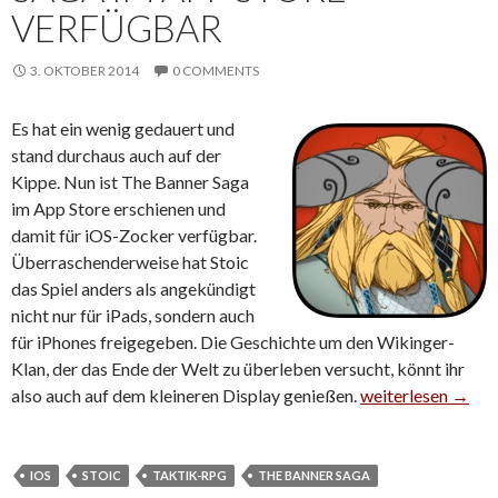
VERFÜGBAR
3. OKTOBER 2014
0 COMMENTS
Es hat ein wenig gedauert und
stand durchaus auch auf der
Kippe. Nun ist The Banner Saga
im App Store erschienen und
damit für iOS-Zocker verfügbar.
Überraschenderweise hat Stoic
das Spiel anders als angekündigt
nicht nur für iPads, sondern auch
für iPhones freigegeben. Die Geschichte um den Wikinger-
Klan, der das Ende der Welt zu überleben versucht, könnt ihr
also auch auf dem kleineren Display genießen.
Endlich da: The B
weiterlesen
→
IOS
STOIC
TAKTIK-RPG
THE BANNER SAGA