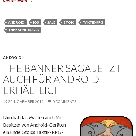
Black Friday: The Banner Saga heute zum halben Preis
weiterlesen
→
ANDROID
IOS
SALE
STOIC
TAKTIK-RPG
THE BANNER SAGA
ANDROID
THE BANNER SAGA JETZT
AUCH FÜR ANDROID
ERHÄLTLICH
20. NOVEMBER 2014
0 COMMENTS
Nun hat das Warten auch für
Besitzer von Android-Geräten
ein Ende: Stoics Taktik-RPG-