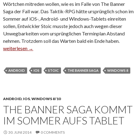
Wörtchen mitreden wollen, wie es im Falle von The Banner
Saga der Fall war. Das Taktik-RPG hätte ursprünglich schon im
Sommer auf iOS-, Android- und Windows-Tablets einreiten
sollen, Entwickler Stoic musste jedoch auch wegen dieser
Unwegbarkeiten vom ursprünglichen Terminplan Abstand
nehmen. Trotzdem soll das Warten bald ein Ende haben.
September neuer Starttermin für The Banner Saga
weiterlesen
→
ANDROID
IOS
STOIC
THE BANNER SAGA
WINDOWS 8
ANDROID
,
IOS
,
WINDOWS 8/10
THE BANNER SAGA KOMMT
IM SOMMER AUFS TABLET
30. JUNI 2014
0 COMMENTS