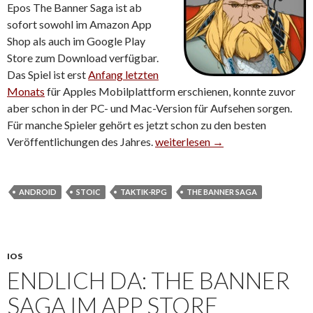
Epos The Banner Saga ist ab
sofort sowohl im Amazon App
Shop als auch im Google Play
Store zum Download verfügbar.
Das Spiel ist erst
Anfang letzten
Monats
für Apples Mobilplattform erschienen, konnte zuvor
aber schon in der PC- und Mac-Version für Aufsehen sorgen.
Für manche Spieler gehört es jetzt schon zu den besten
Veröffentlichungen des Jahres.
The Banner Saga jetzt auch für An
weiterlesen
→
ANDROID
STOIC
TAKTIK-RPG
THE BANNER SAGA
IOS
ENDLICH DA: THE BANNER
SAGA IM APP STORE