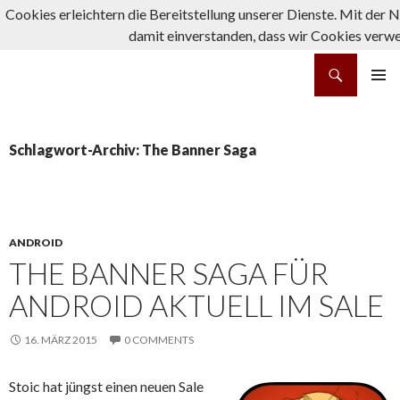
Cookies erleichtern die Bereitstellung unserer Dienste. Mit der N
damit einverstanden, dass wir Cookies verw
Suchen
rpg-fanatics
ZUM INHALT SPRINGEN
PRIMÄR
MENÜ
Schlagwort-Archiv: The Banner Saga
ANDROID
THE BANNER SAGA FÜR
ANDROID AKTUELL IM SALE
16. MÄRZ 2015
0 COMMENTS
Stoic hat jüngst einen neuen Sale