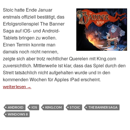
Stoic hatte Ende Januar
erstmals offiziell bestätigt, das
Erfolgsrollenspiel The Banner
Saga auf iOS- und Android-
Tablets bringen zu wollen.
Einen Termin konnte man
damals noch nicht nennen,
zeigte sich aber trotz rechtlicher Querelen mit King.com
zuversichtlich. Mittlerweile ist klar, dass das Spiel durch den
Streit tatsächlich nicht aufgehalten wurde und in den
kommenden Wochen für Apples iPad erscheint.
The Banner Saga kommt im Sommer aufs Tablet
weiterlesen
→
ANDROID
IOS
KING.COM
STOIC
THE BANNER SAGA
WINDOWS 8