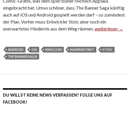
Comic-Grafik, was dem Spiel bisher reichlich Applaus
eingebracht hat. Umso schöner, dass The Banner Saga künftig
auch auf iOS und Android gespielt werden darf – so zumindest
der Plan. Vorher muss Entwickler Stoic aber noch ein
unerwartetes Hindernis aus dem Weg räumen.
The Banner Saga s
weiterlesen
→
ANDROID
IOS
KING.COM
NAMENSSTREIT
STOIC
THE BANNER SAGA
DU WILLST KEINE NEWS VERPASSEN? FOLGE UNS AUF
FACEBOOK!