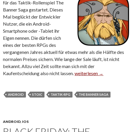
für das Taktik-Rollenspiel The
Banner Saga gestartet. Dieses
Mal beglückt der Entwickler
Nutzer, die ein Android-
Smartphone oder -Tablet ihr
Eigen nennen. Die dürfen sich
eines der besten RPGs des
vergangenen Jahres aktuell für etwas mehr als die Hälfte des
normalen Preises sichern. Wie lange der Sale läuft, ist nicht
bekannt. Allzu viel Zeit sollte man sich mit der
Kaufentscheidung also nicht lassen.
The Banner Saga für Android 
weiterlesen
→
ANDROID
STOIC
TAKTIK-RPG
THE BANNER SAGA
ANDROID
,
IOS
BLACK FRIDAY: THE