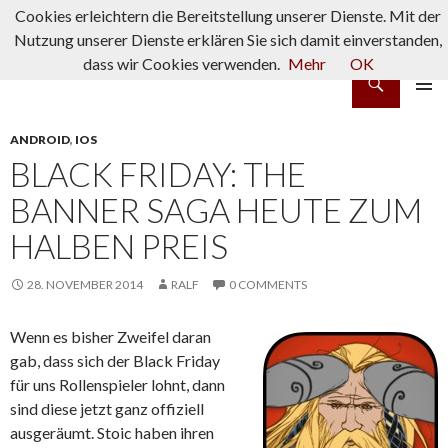
Cookies erleichtern die Bereitstellung unserer Dienste. Mit der
Nutzung unserer Dienste erklären Sie sich damit einverstanden,
dass wir Cookies verwenden.
Mehr
OK
Suchen
rpg-fanatics
ZUM INHALT SPRINGEN
PRIMÄR
MENÜ
ANDROID
,
IOS
BLACK FRIDAY: THE
BANNER SAGA HEUTE ZUM
HALBEN PREIS
28. NOVEMBER 2014
RALF
0 COMMENTS
Wenn es bisher Zweifel daran
gab, dass sich der Black Friday
für uns Rollenspieler lohnt, dann
sind diese jetzt ganz offiziell
ausgeräumt. Stoic haben ihren