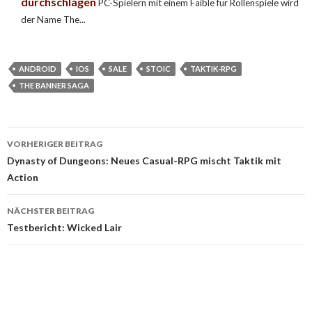
durchschlagen
PC-Spielern mit einem Faible für Rollenspiele wird
der Name The...
ANDROID
IOS
SALE
STOIC
TAKTIK-RPG
THE BANNER SAGA
VORHERIGER BEITRAG
Beitragsnavigation
Dynasty of Dungeons: Neues Casual-RPG mischt Taktik mit
Action
NÄCHSTER BEITRAG
Testbericht: Wicked Lair