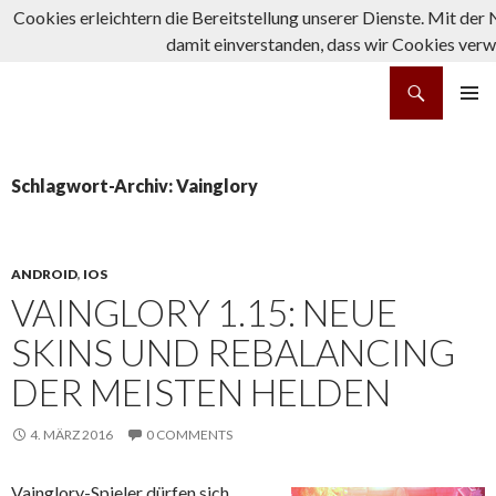
Cookies erleichtern die Bereitstellung unserer Dienste. Mit der 
damit einverstanden, dass wir Cookies ver
Suchen
rpg-fanatics
ZUM INHALT SPRINGEN
PRIMÄR
MENÜ
Schlagwort-Archiv: Vainglory
ANDROID
,
IOS
VAINGLORY 1.15: NEUE
SKINS UND REBALANCING
DER MEISTEN HELDEN
4. MÄRZ 2016
0 COMMENTS
Vainglory-Spieler dürfen sich