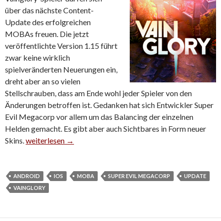
über das nächste Content-
Update des erfolgreichen
MOBAs freuen. Die jetzt
veröffentlichte Version 1.15 führt
zwar keine wirklich
spielveränderten Neuerungen ein,
dreht aber an so vielen
Stellschrauben, dass am Ende wohl jeder Spieler von den
Änderungen betroffen ist. Gedanken hat sich Entwickler Super
Evil Megacorp vor allem um das Balancing der einzelnen
Helden gemacht. Es gibt aber auch Sichtbares in Form neuer
Skins.
Vainglory 1.15: Neue Skins und Rebalancing der meisten 
weiterlesen
→
ANDROID
IOS
MOBA
SUPER EVIL MEGACORP
UPDATE
VAINGLORY