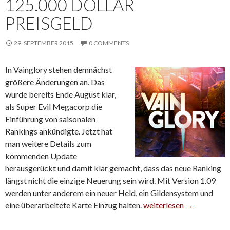
125.000 DOLLAR
PREISGELD
29. SEPTEMBER 2015
0 COMMENTS
In Vainglory stehen demnächst
größere Änderungen an. Das
wurde bereits Ende August klar,
als Super Evil Megacorp die
Einführung von saisonalen
Rankings ankündigte. Jetzt hat
man weitere Details zum
kommenden Update
herausgerückt und damit klar gemacht, dass das neue Ranking
längst nicht die einzige Neuerung sein wird. Mit Version 1.09
werden unter anderem ein neuer Held, ein Gildensystem und
eine überarbeitete Karte Einzug halten.
Vainglory 1.09: Neue Hel
weiterlesen
→