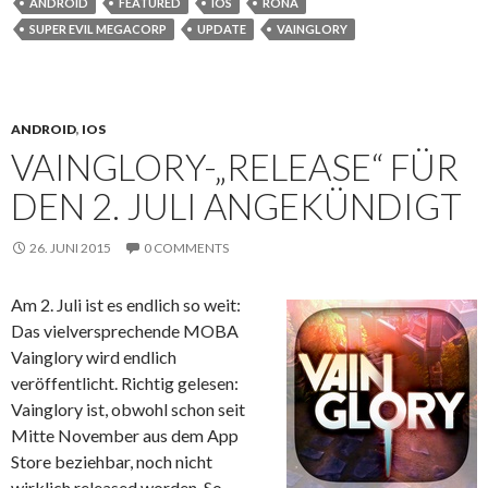
ANDROID
FEATURED
IOS
RONA
SUPER EVIL MEGACORP
UPDATE
VAINGLORY
ANDROID
,
IOS
VAINGLORY-„RELEASE“ FÜR
DEN 2. JULI ANGEKÜNDIGT
26. JUNI 2015
0 COMMENTS
Am 2. Juli ist es endlich so weit:
Das vielversprechende MOBA
Vainglory wird endlich
veröffentlicht. Richtig gelesen:
Vainglory ist, obwohl schon seit
Mitte November aus dem App
Store beziehbar, noch nicht
wirklich released worden. So