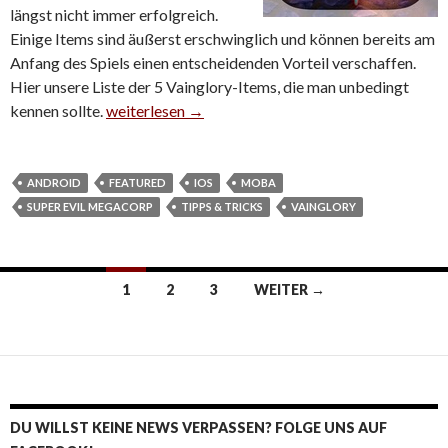
längst nicht immer erfolgreich.
Einige Items sind äußerst erschwinglich und können bereits am
Anfang des Spiels einen entscheidenden Vorteil verschaffen.
Hier unsere Liste der 5 Vainglory-Items, die man unbedingt
kennen sollte.
Vainglory: 5 Items, die man unbedingt kennen soll
weiterlesen
→
ANDROID
FEATURED
IOS
MOBA
SUPER EVIL MEGACORP
TIPPS & TRICKS
VAINGLORY
1
2
3
WEITER →
Beitrags-Navigation
DU WILLST KEINE NEWS VERPASSEN? FOLGE UNS AUF