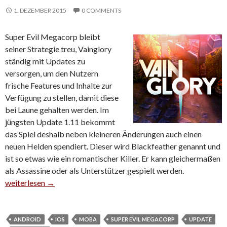
1. DEZEMBER 2015
0 COMMENTS
Super Evil Megacorp bleibt
seiner Strategie treu, Vainglory
ständig mit Updates zu
versorgen, um den Nutzern
frische Features und Inhalte zur
Verfügung zu stellen, damit diese
bei Laune gehalten werden. Im
jüngsten Update 1.11 bekommt
das Spiel deshalb neben kleineren Änderungen auch einen
neuen Helden spendiert. Dieser wird Blackfeather genannt und
ist so etwas wie ein romantischer Killer. Er kann gleichermaßen
als Assassine oder als Unterstützer gespielt werden.
Blackfeather: Das kann der neue Vainglory-Held
weiterlesen
→
ANDROID
IOS
MOBA
SUPER EVIL MEGACORP
UPDATE