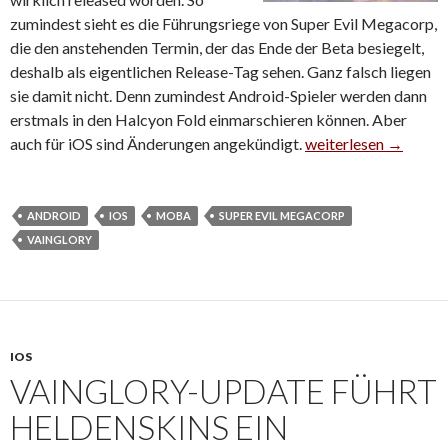
zumindest sieht es die Führungsriege von Super Evil Megacorp,
die den anstehenden Termin, der das Ende der Beta besiegelt,
deshalb als eigentlichen Release-Tag sehen. Ganz falsch liegen
sie damit nicht. Denn zumindest Android-Spieler werden dann
erstmals in den Halcyon Fold einmarschieren können. Aber
auch für iOS sind Änderungen angekündigt.
Vainglory-„Release“ f
weiterlesen
→
ANDROID
IOS
MOBA
SUPER EVIL MEGACORP
VAINGLORY
IOS
VAINGLORY-UPDATE FÜHRT
HELDENSKINS EIN