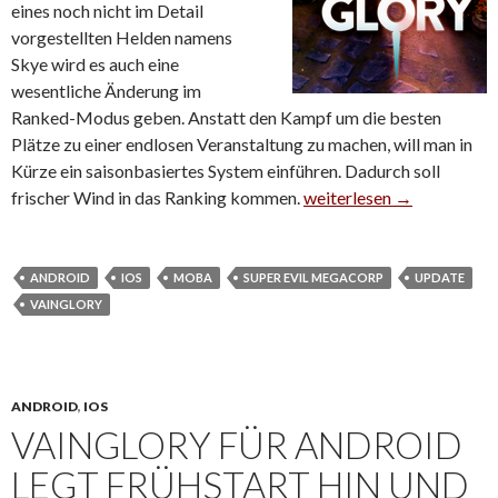
eines noch nicht im Detail
vorgestellten Helden namens
Skye wird es auch eine
wesentliche Änderung im
Ranked-Modus geben. Anstatt den Kampf um die besten
Plätze zu einer endlosen Veranstaltung zu machen, will man in
Kürze ein saisonbasiertes System einführen. Dadurch soll
frischer Wind in das Ranking kommen.
Vainglory erhält saisona
weiterlesen
→
ANDROID
IOS
MOBA
SUPER EVIL MEGACORP
UPDATE
VAINGLORY
ANDROID
,
IOS
VAINGLORY FÜR ANDROID
LEGT FRÜHSTART HIN UND