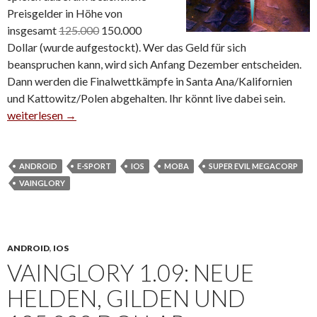
Preisgelder in Höhe von
insgesamt
125.000
150.000
Dollar (wurde aufgestockt). Wer das Geld für sich
beanspruchen kann, wird sich Anfang Dezember entscheiden.
Dann werden die Finalwettkämpfe in Santa Ana/Kalifornien
und Kattowitz/Polen abgehalten. Ihr könnt live dabei sein.
Vainglory: Final-Events der Herbstsaison im Dezember
weiterlesen
→
ANDROID
E-SPORT
IOS
MOBA
SUPER EVIL MEGACORP
VAINGLORY
ANDROID
,
IOS
VAINGLORY 1.09: NEUE
HELDEN, GILDEN UND