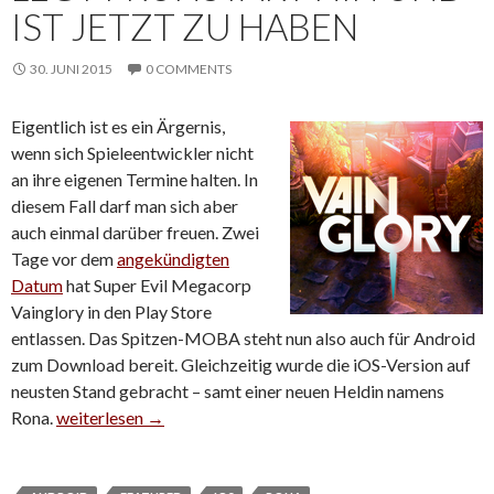
IST JETZT ZU HABEN
30. JUNI 2015
0 COMMENTS
Eigentlich ist es ein Ärgernis,
wenn sich Spieleentwickler nicht
an ihre eigenen Termine halten. In
diesem Fall darf man sich aber
auch einmal darüber freuen. Zwei
Tage vor dem
angekündigten
Datum
hat Super Evil Megacorp
Vainglory in den Play Store
entlassen. Das Spitzen-MOBA steht nun also auch für Android
zum Download bereit. Gleichzeitig wurde die iOS-Version auf
neusten Stand gebracht – samt einer neuen Heldin namens
Rona.
Vainglory für Android legt Frühstart hin und ist jetzt zu ha
weiterlesen
→