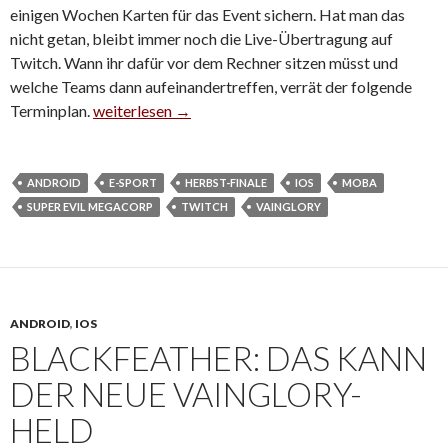
einigen Wochen Karten für das Event sichern. Hat man das
nicht getan, bleibt immer noch die Live-Übertragung auf
Twitch. Wann ihr dafür vor dem Rechner sitzen müsst und
welche Teams dann aufeinandertreffen, verrät der folgende
Terminplan.
Vainglory-Herbst-Finale findet dieses WE statt
weiterlesen
→
ANDROID
E-SPORT
HERBST-FINALE
IOS
MOBA
SUPER EVIL MEGACORP
TWITCH
VAINGLORY
ANDROID
,
IOS
BLACKFEATHER: DAS KANN
DER NEUE VAINGLORY-
HELD