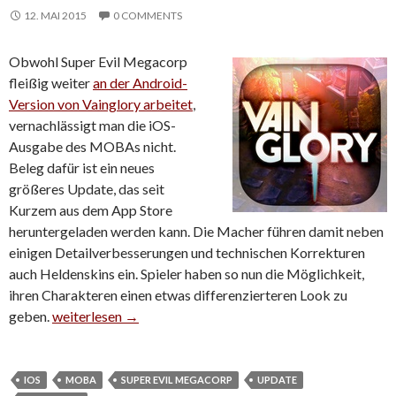
12. MAI 2015
0 COMMENTS
Obwohl Super Evil Megacorp
fleißig weiter
an der Android-
Version von Vainglory arbeitet
,
vernachlässigt man die iOS-
Ausgabe des MOBAs nicht.
Beleg dafür ist ein neues
größeres Update, das seit
Kurzem aus dem App Store
heruntergeladen werden kann. Die Macher führen damit neben
einigen Detailverbesserungen und technischen Korrekturen
auch Heldenskins ein. Spieler haben so nun die Möglichkeit,
ihren Charakteren einen etwas differenzierteren Look zu
geben.
Vainglory-Update führt Heldenskins ein
weiterlesen
→
IOS
MOBA
SUPER EVIL MEGACORP
UPDATE