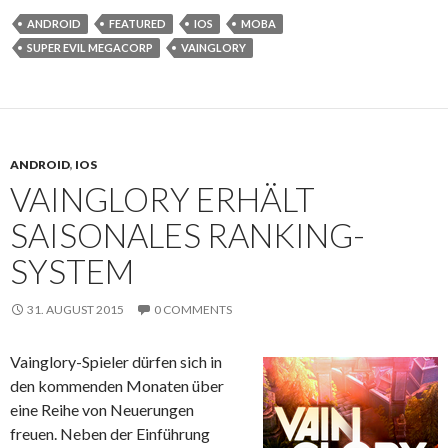
ANDROID
FEATURED
IOS
MOBA
SUPER EVIL MEGACORP
VAINGLORY
ANDROID
,
IOS
VAINGLORY ERHÄLT
SAISONALES RANKING-
SYSTEM
31. AUGUST 2015
0 COMMENTS
Vainglory-Spieler dürfen sich in
den kommenden Monaten über
eine Reihe von Neuerungen
freuen. Neben der Einführung