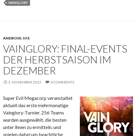
VAINGLORY
ANDROID
,
IOS
VAINGLORY: FINAL-EVENTS
DER HERBSTSAISON IM
DEZEMBER
3. NOVEMBER 2015
0 COMMENTS
Super Evil Megacorp veranstaltet
aktuell das erste mehrmonatige
Vainglory-Turnier. 256 Teams
wurden ausgewählt, die besten
unter ihnen zu ermitteln, und
spielen dabei um beachtliche