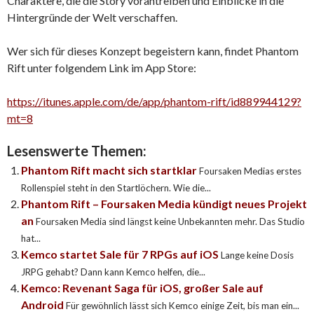
Charaktere, die die Story vorantreiben und Einblicke in die
Hintergründe der Welt verschaffen.
Wer sich für dieses Konzept begeistern kann, findet Phantom
Rift unter folgendem Link im App Store:
https://itunes.apple.com/de/app/phantom-rift/id889944129?
mt=8
Lesenswerte Themen:
Phantom Rift macht sich startklar
Foursaken Medias erstes
Rollenspiel steht in den Startlöchern. Wie die...
Phantom Rift – Foursaken Media kündigt neues Projekt
an
Foursaken Media sind längst keine Unbekannten mehr. Das Studio
hat...
Kemco startet Sale für 7 RPGs auf iOS
Lange keine Dosis
JRPG gehabt? Dann kann Kemco helfen, die...
Kemco: Revenant Saga für iOS, großer Sale auf
Android
Für gewöhnlich lässt sich Kemco einige Zeit, bis man ein...