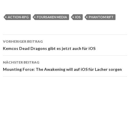
ACTION-RPG
FOURSAKEN MEDIA
IOS
PHANTOM RIFT
VORHERIGER BEITRAG
Beitragsnavigation
Kemcos Dead Dragons gibt es jetzt auch für iOS
NÄCHSTER BEITRAG
Mounting Force: The Awakening will auf iOS für Lacher sorgen