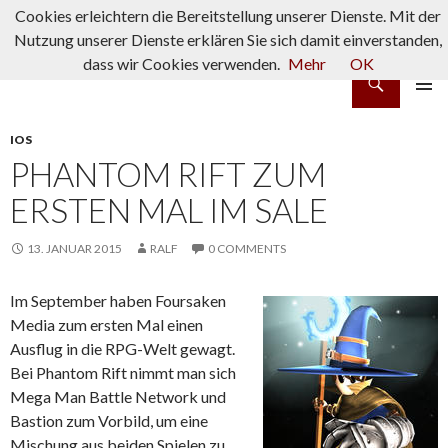
Cookies erleichtern die Bereitstellung unserer Dienste. Mit der
Nutzung unserer Dienste erklären Sie sich damit einverstanden,
dass wir Cookies verwenden.
Mehr
OK
Suchen
rpg-fanatics
ZUM INHALT SPRINGEN
PRIMÄR
MENÜ
IOS
PHANTOM RIFT ZUM
ERSTEN MAL IM SALE
13. JANUAR 2015
RALF
0 COMMENTS
Im September haben Foursaken
Media zum ersten Mal einen
Ausflug in die RPG-Welt gewagt.
Bei Phantom Rift nimmt man sich
Mega Man Battle Network und
Bastion zum Vorbild, um eine
Mischung aus beiden Spielen zu