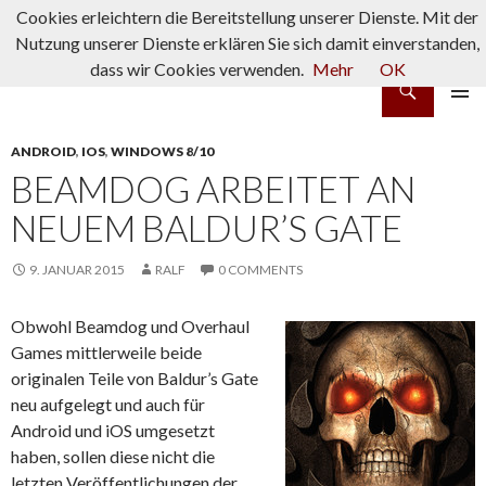
Cookies erleichtern die Bereitstellung unserer Dienste. Mit der
Nutzung unserer Dienste erklären Sie sich damit einverstanden,
dass wir Cookies verwenden.
Mehr
OK
Suchen
rpg-fanatics
ZUM INHALT SPRINGEN
PRIMÄR
MENÜ
ANDROID
,
IOS
,
WINDOWS 8/10
BEAMDOG ARBEITET AN
NEUEM BALDUR’S GATE
9. JANUAR 2015
RALF
0 COMMENTS
Obwohl Beamdog und Overhaul
Games mittlerweile beide
originalen Teile von Baldur’s Gate
neu aufgelegt und auch für
Android und iOS umgesetzt
haben, sollen diese nicht die
letzten Veröffentlichungen der