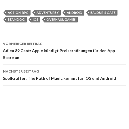
ACTION-RPG
ADVENTURE Y
ANDROID
BALDUR´S GATE
BEAMDOG
IOS
OVERHAUL GAMES
VORHERIGER BEITRAG
Beitragsnavigation
Adieu 89 Cent: Apple kündigt Preiserhöhungen für den App
Store an
NÄCHSTER BEITRAG
Spellcrafter: The Path of Magic kommt für iOS und Android