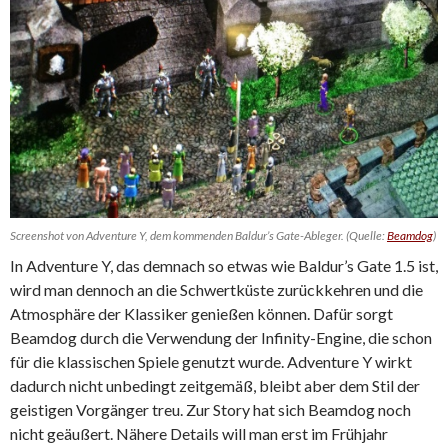
Screenshot von Adventure Y, dem kommenden Baldur’s Gate-Ableger. (Quelle:
Beamdog
)
In Adventure Y, das demnach so etwas wie Baldur’s Gate 1.5 ist,
wird man dennoch an die Schwertküste zurückkehren und die
Atmosphäre der Klassiker genießen können. Dafür sorgt
Beamdog durch die Verwendung der Infinity-Engine, die schon
für die klassischen Spiele genutzt wurde. Adventure Y wirkt
dadurch nicht unbedingt zeitgemäß, bleibt aber dem Stil der
geistigen Vorgänger treu. Zur Story hat sich Beamdog noch
nicht geäußert. Nähere Details will man erst im Frühjahr