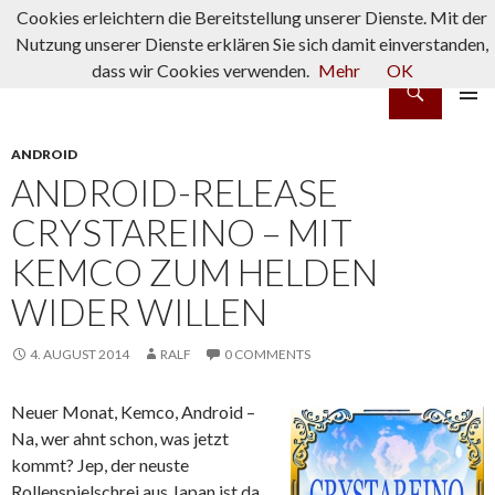
Cookies erleichtern die Bereitstellung unserer Dienste. Mit der
Nutzung unserer Dienste erklären Sie sich damit einverstanden,
dass wir Cookies verwenden.
Mehr
OK
Suchen
rpg-fanatics
ZUM INHALT SPRINGEN
PRIMÄR
MENÜ
ANDROID
ANDROID-RELEASE
CRYSTAREINO – MIT
KEMCO ZUM HELDEN
WIDER WILLEN
4. AUGUST 2014
RALF
0 COMMENTS
Neuer Monat, Kemco, Android –
Na, wer ahnt schon, was jetzt
kommt? Jep, der neuste
Rollenspielschrei aus Japan ist da