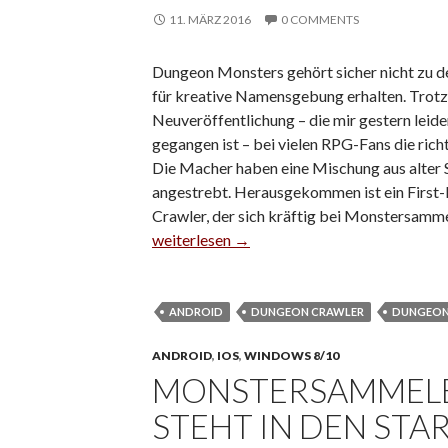
11. MÄRZ 2016
0 COMMENTS
Dungeon Monsters gehört sicher nicht zu den
für kreative Namensgebung erhalten. Trot
Neuveröffentlichung – die mir gestern leid
gegangen ist – bei vielen RPG-Fans die ric
Die Macher haben eine Mischung aus alter
angestrebt. Herausgekommen ist ein Firs
Crawler, der sich kräftig bei Monstersamme
Dungeon Monsters bringt Altes und Neue
weiterlesen
→
ANDROID
DUNGEON CRAWLER
DUNGEON
ANDROID
,
IOS
,
WINDOWS 8/10
MONSTERSAMMELE
STEHT IN DEN ST