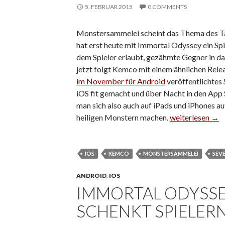
5. FEBRUAR 2015
0 COMMENTS
Monstersammelei scheint das Thema des Ta
hat erst heute mit Immortal Odyssey ein Spi
dem Spieler erlaubt, gezähmte Gegner in da
jetzt folgt Kemco mit einem ähnlichen Relea
im November für Android
veröffentlichtes 
iOS fit gemacht und über Nacht in den App 
man sich also auch auf iPads und iPhones au
heiligen Monstern machen.
Monster-Tamer S
weiterlesen
→
IOS
KEMCO
MONSTERSAMMELEI
SEV
ANDROID
,
IOS
IMMORTAL ODYSSE
SCHENKT SPIELERN