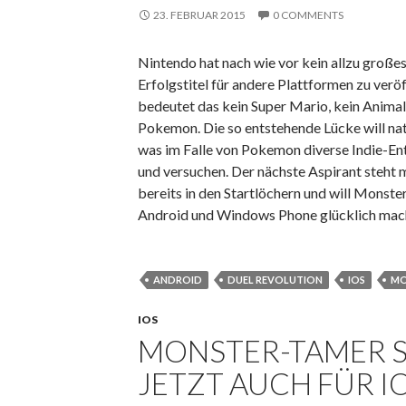
23. FEBRUAR 2015
0 COMMENTS
Nintendo hat nach wie vor kein allzu großes
Erfolgstitel für andere Plattformen zu veröf
bedeutet das kein Super Mario, kein Animal
Pokemon. Die so entstehende Lücke will nat
was im Falle von Pokemon diverse Indie-En
und versuchen. Der nächste Aspirant steht 
bereits in den Startlöchern und will Monste
Android und Windows Phone glücklich mac
ANDROID
DUEL REVOLUTION
IOS
MO
IOS
MONSTER-TAMER S
JETZT AUCH FÜR I