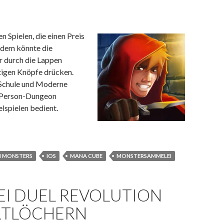
 Spielen, die einen Preis
zdem könnte die
er durch die Lappen
htigen Knöpfe drücken.
 Schule und Moderne
t-Person-Dungeon
lspielen bedient.
s zusammen
 MONSTERS
IOS
MANA CUBE
MONSTERSAMMELEI
I DUEL REVOLUTION
ARTLÖCHERN