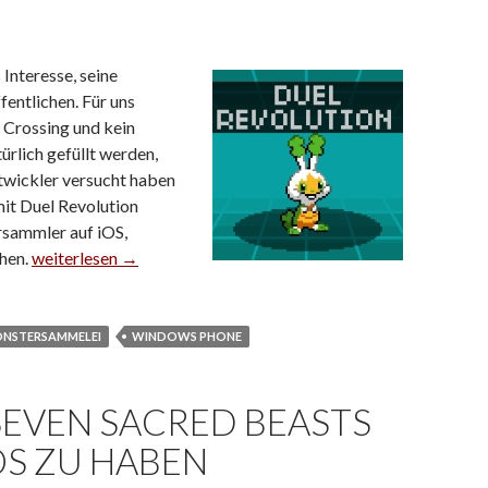
 Interesse, seine
fentlichen. Für uns
 Crossing und kein
ürlich gefüllt werden,
twickler versucht haben
mit Duel Revolution
rsammler auf iOS,
hen.
Monstersammelei Duel Revolution steht in den Startlöchern
weiterlesen
→
NSTERSAMMELEI
WINDOWS PHONE
EVEN SACRED BEASTS
OS ZU HABEN