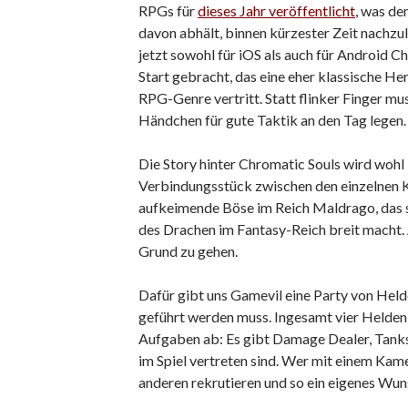
RPGs für
dieses Jahr veröffentlicht
, was de
davon abhält, binnen kürzester Zeit nachz
jetzt sowohl für iOS als auch für Android C
Start gebracht, das eine eher klassische H
RPG-Genre vertritt. Statt flinker Finger muss
Händchen für gute Taktik an den Tag legen.
Die Story hinter Chromatic Souls wird wohl
Verbindungsstück zwischen den einzelnen K
aufkeimende Böse im Reich Maldrago, das s
des Drachen im Fantasy-Reich breit macht. A
Grund zu gehen.
Dafür gibt uns Gamevil eine Party von Hel
geführt werden muss. Ingesamt vier Helden
Aufgaben ab: Es gibt Damage Dealer, Tanks,
im Spiel vertreten sind. Wer mit einem Kame
anderen rekrutieren und so ein eigenes W