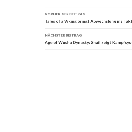
VORHERIGER BEITRAG
Beitragsnavigation
Tales of a Viking bringt Abwechslung ins Ta
NÄCHSTER BEITRAG
Age of Wushu Dynasty: Snail zeigt Kampfsy