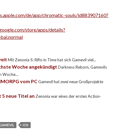
nes.apple.com/de/app/chromatic-souls/id883907160?
.google.com/store/apps/details?
obal.normal
weit
Mit Zenonia S: Rifts in Time hat sich Gamevil viel...
ächste Woche angekündigt
Darkness Reborn, Gamevils
n Woche...
n MMORPG vom PC
Gamevil hat zwei neue Großprojekte
 5 neue Titel an
Zenonia war eines der ersten Action-
GAMEVIL
IOS