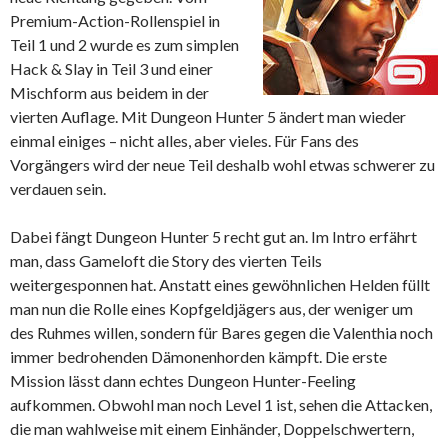
Premium-Action-Rollenspiel in
Teil 1 und 2 wurde es zum simplen
Hack & Slay in Teil 3 und einer
Mischform aus beidem in der
vierten Auflage. Mit Dungeon Hunter 5 ändert man wieder
einmal einiges – nicht alles, aber vieles. Für Fans des
Vorgängers wird der neue Teil deshalb wohl etwas schwerer zu
verdauen sein.
Dabei fängt Dungeon Hunter 5 recht gut an. Im Intro erfährt
man, dass Gameloft die Story des vierten Teils
weitergesponnen hat. Anstatt eines gewöhnlichen Helden füllt
man nun die Rolle eines Kopfgeldjägers aus, der weniger um
des Ruhmes willen, sondern für Bares gegen die Valenthia noch
immer bedrohenden Dämonenhorden kämpft. Die erste
Mission lässt dann echtes Dungeon Hunter-Feeling
aufkommen. Obwohl man noch Level 1 ist, sehen die Attacken,
die man wahlweise mit einem Einhänder, Doppelschwertern,