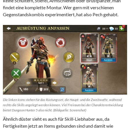
keine Schultern, Stiefel, Armschienen oder Brustpanzer, man
findet eine komplette Montur. Wer gern mit verschienen
Gegenstandskombis experimentiert, hat also Pech gehabt.
Die linken Icons stehen für das Rüstungsset, die Haupt- und die Zweitwaffe, während
rechts die Skills angelegt werden können. Viel Freiraum bei der Charakterentwicklung
bietet Dungeon Hunter 5 also nicht. (Bildquelle: Screenshot)
Ähnlich düster sieht es auch für Skill-Liebhaber aus, da
Fertigkeiten jetzt an Items gebunden sind und damit wie