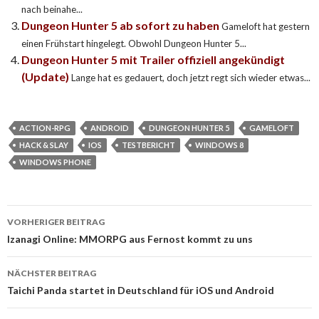
nach beinahe...
Dungeon Hunter 5 ab sofort zu haben
Gameloft hat gestern
einen Frühstart hingelegt. Obwohl Dungeon Hunter 5...
Dungeon Hunter 5 mit Trailer offiziell angekündigt
(Update)
Lange hat es gedauert, doch jetzt regt sich wieder etwas...
ACTION-RPG
ANDROID
DUNGEON HUNTER 5
GAMELOFT
HACK & SLAY
IOS
TESTBERICHT
WINDOWS 8
WINDOWS PHONE
VORHERIGER BEITRAG
Beitragsnavigation
Izanagi Online: MMORPG aus Fernost kommt zu uns
NÄCHSTER BEITRAG
Taichi Panda startet in Deutschland für iOS und Android