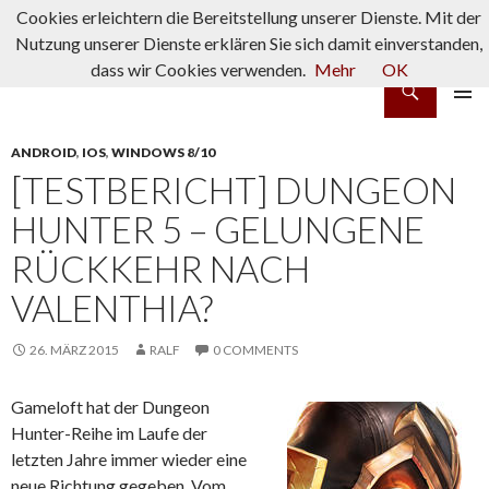
Cookies erleichtern die Bereitstellung unserer Dienste. Mit der
Nutzung unserer Dienste erklären Sie sich damit einverstanden,
dass wir Cookies verwenden.
Mehr
OK
Suchen
rpg-fanatics
ZUM INHALT SPRINGEN
PRIMÄR
MENÜ
ANDROID
,
IOS
,
WINDOWS 8/10
[TESTBERICHT] DUNGEON
HUNTER 5 – GELUNGENE
RÜCKKEHR NACH
VALENTHIA?
26. MÄRZ 2015
RALF
0 COMMENTS
Gameloft hat der Dungeon
Hunter-Reihe im Laufe der
letzten Jahre immer wieder eine
neue Richtung gegeben. Vom