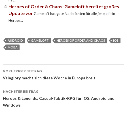
Heroes of Order & Chaos: Gameloft bereitet großes
Update vor
Gameloft hat gute Nachrichten für alle jene, die in
Heroes...
ANDROID
GAMELOFT
HEROES OF ORDER AND CHAOS
IOS
MOBA
VORHERIGER BEITRAG
Beitragsnavigation
Vainglory macht sich diese Woche in Europa breit
NÄCHSTER BEITRAG
Heroes & Legends: Casual-Taktik-RPG für iOS, Android und
Windows