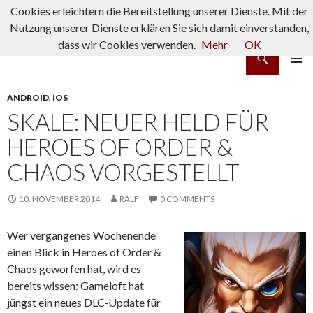
Cookies erleichtern die Bereitstellung unserer Dienste. Mit der
Nutzung unserer Dienste erklären Sie sich damit einverstanden,
dass wir Cookies verwenden.
Mehr
OK
Suchen
rpg-fanatics
ZUM INHALT SPRINGEN
PRIMÄR
MENÜ
ANDROID
,
IOS
SKALE: NEUER HELD FÜR
HEROES OF ORDER &
CHAOS VORGESTELLT
10. NOVEMBER 2014
RALF
0 COMMENTS
Wer vergangenes Wochenende
einen Blick in Heroes of Order &
Chaos geworfen hat, wird es
bereits wissen: Gameloft hat
jüngst ein neues DLC-Update für