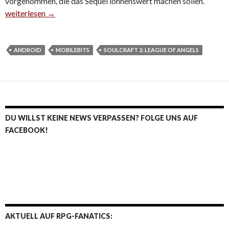
vorgenommen, die das Sequel lohnenswert machen sollen.
SoulCraft 2: League of Angels nimmt Android-Dämonen aufs Ko
weiterlesen
→
ANDROID
MOBILEBITS
SOULCRAFT 2: LEAGUE OF ANGELS
DU WILLST KEINE NEWS VERPASSEN? FOLGE UNS AUF
FACEBOOK!
AKTUELL AUF RPG-FANATICS: