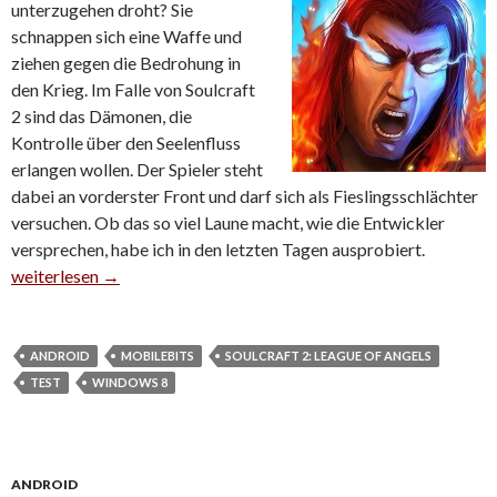
unterzugehen droht? Sie
schnappen sich eine Waffe und
ziehen gegen die Bedrohung in
den Krieg. Im Falle von Soulcraft
2 sind das Dämonen, die
Kontrolle über den Seelenfluss
erlangen wollen. Der Spieler steht
dabei an vorderster Front und darf sich als Fieslingsschlächter
versuchen. Ob das so viel Laune macht, wie die Entwickler
versprechen, habe ich in den letzten Tagen ausprobiert.
Testbericht: Soulcraft 2 – League of Angels
weiterlesen
→
ANDROID
MOBILEBITS
SOULCRAFT 2: LEAGUE OF ANGELS
TEST
WINDOWS 8
ANDROID