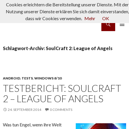
Cookies erleichtern die Bereitstellung unserer Dienste. Mit der
Nutzung unserer Dienste erklären Sie sich damit einverstanden,
dass wir Cookies verwenden.
Mehr
OK
Suchen
rpg-fanatics
ZUM INHALT SPRINGEN
PRIMÄR
MENÜ
Schlagwort-Archiv: SoulCraft 2: League of Angels
ANDROID
,
TESTS
,
WINDOWS 8/10
TESTBERICHT: SOULCRAFT
2 – LEAGUE OF ANGELS
24. SEPTEMBER 2014
0 COMMENTS
Was tun Engel, wenn ihre Welt