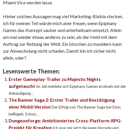
Miami Vice werden lasse.
Hinter solchen Aussagen mag viel Marketing-Blabla stecken,
ich für meinen Teil würde mich aber freuen, wenn Epiphany
Games das Konzept sauber und unterhaltsam umsetzt. Allein
um mal wieder etwas anderes zu sein, als der Held mit dem
Auftrag zur Rettung der Welt. Ein bisschen zu mouldern kann
zur Abwechslung nicht schaden. Damit bin ich sicher nicht
allein, oder?
Lesenswerte Themen:
Erster Gameplay-Trailer zu Majestic Nights
aufgetaucht
Im Juli meldete sich Epiphany Games erstmals mit der
Ankündigung...
The Banner Saga 2: Erster Trailer und Bestätigung
einer Mobil-Version
Der Erfolg von The Banner Saga hat Stoic
beflügelt. Schon...
Dungeonforge: Ambitioniertes Cross-Platform-RPG-
Projekt für Kreative
Ich spar mir jetzt die lange Vorrede und