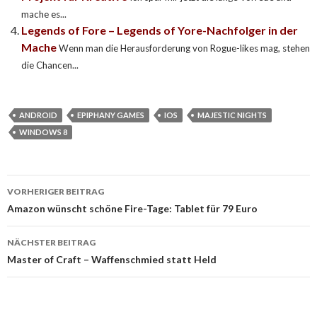
mache es...
Legends of Fore – Legends of Yore-Nachfolger in der
Mache
Wenn man die Herausforderung von Rogue-likes mag, stehen
die Chancen...
ANDROID
EPIPHANY GAMES
IOS
MAJESTIC NIGHTS
WINDOWS 8
VORHERIGER BEITRAG
Beitragsnavigation
Amazon wünscht schöne Fire-Tage: Tablet für 79 Euro
NÄCHSTER BEITRAG
Master of Craft – Waffenschmied statt Held