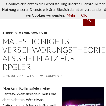
Cookies erleichtern die Bereitstellung unserer Dienste. Mit de
Nutzung unserer Dienste erklären Sie sich damit einverstanden, 
wir Cookies verwenden.
Mehr
OK
Suchen
rpg-fanatics
ZUM INHALT SPRINGEN
PRIMÄR
MENÜ
ANDROID
,
IOS
,
WINDOWS 8/10
MAJESTIC NIGHTS –
VERSCHWÖRUNGSTHEORIE
ALS SPIELPLATZ FÜR
RPGLER
28. JULI 2014
RALF
0 COMMENTS
Man kann Rollenspiele in einer
Fantasy-Welt ansiedeln, muss das
aber nicht tun. Wer etwas
Außergewöhnliches schaffen will,