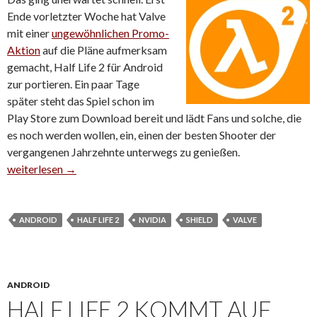
Ende vorletzter Woche hat Valve
mit einer
ungewöhnlichen Promo-
Aktion
auf die Pläne aufmerksam
gemacht, Half Life 2 für Android
zur portieren. Ein paar Tage
später steht das Spiel schon im
Play Store zum Download bereit und lädt Fans und solche, die
es noch werden wollen, ein, einen der besten Shooter der
vergangenen Jahrzehnte unterwegs zu genießen.
Half Life 2 bereits für Android erschienen
weiterlesen
→
ANDROID
HALF LIFE 2
NVIDIA
SHIELD
VALVE
ANDROID
HALF LIFE 2 KOMMT AUF