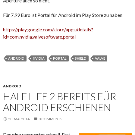
Aperture auch so nicht.
Für 7,99 Euro ist Portal für Android im Play Store zu haben:
https://play.google.com/store/apps/details?
id=com.nvidia.valvesoftware.portal
ANDROID
NVIDIA
PORTAL
SHIELD
VALVE
ANDROID
HALF LIFE 2 BEREITS FÜR
ANDROID ERSCHIENEN
20. MAI 2014
0 COMMENTS
Das ging unerwartet schnell. Erst