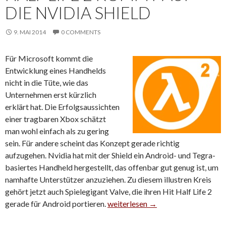
DIE NVIDIA SHIELD
9. MAI 2014
0 COMMENTS
Für Microsoft kommt die
Entwicklung eines Handhelds
nicht in die Tüte, wie das
Unternehmen erst kürzlich
erklärt hat. Die Erfolgsaussichten
einer tragbaren Xbox schätzt
man wohl einfach als zu gering
sein. Für andere scheint das Konzept gerade richtig
aufzugehen. Nvidia hat mit der Shield ein Android- und Tegra-
basiertes Handheld hergestellt, das offenbar gut genug ist, um
namhafte Unterstützer anzuziehen. Zu diesem illustren Kreis
gehört jetzt auch Spielegigant Valve, die ihren Hit Half Life 2
gerade für Android portieren.
Half Life 2 kommt auf die Nvidia S
weiterlesen
→