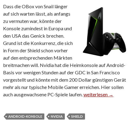
Dass die OBox von Snail länger
auf sich warten lässt, als anfangs
zu vermuten war, könnte der
Konsole zumindest in Europa und
den USA das Genick brechen.
Grund ist die Konkurrenz, die sich
in Form der Shield schon vorher
auf den entsprechenden Märkten
breitmachen will. Nvidia hat die Heimkonsole auf Android-
Basis vor wenigen Stunden auf der GDC in San Francisco
vorgestellt und könnte mit dem 200 Dollar günstigen Gerät
mehr als nur typische Mobile Gamer erreichen. Hier sollen
auch ausgewachsene PC-Spiele laufen.
Shield: Auch Nvidia hat 
weiterlesen
→
ANDROID-KONSOLE
NVIDIA
SHIELD