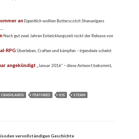
m Sommer an
Eigentlich wollten Butterscotch Shenanigans
..
in
Nach gut zwei Jahren Entwicklungszeit rückt der Release von
ival-RPG
Überleben, Craften und kämpfen – irgendwie scheint
uar angekündigt
„Januar 2016“ – diese Antwort bekommt,
CRASHLANDS
FEATURED
IOS
STEAM
pisoden vervollständigen Geschichte