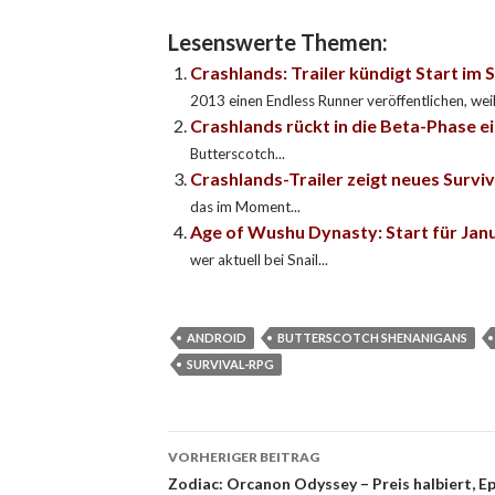
Lesenswerte Themen:
Crashlands: Trailer kündigt Start i
2013 einen Endless Runner veröffentlichen, weil.
Crashlands rückt in die Beta-Phase e
Butterscotch...
Crashlands-Trailer zeigt neues Surv
das im Moment...
Age of Wushu Dynasty: Start für Jan
wer aktuell bei Snail...
ANDROID
BUTTERSCOTCH SHENANIGANS
SURVIVAL-RPG
VORHERIGER BEITRAG
Beitragsnavigation
Zodiac: Orcanon Odyssey – Preis halbiert, E