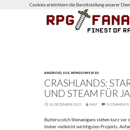
Cookies erleichtern die Bereitstellung unserer Die
Suchen
rpg-fanatics
ANDROID
,
IOS
,
WINDOWS 8/10
CRASHLANDS: STAR
UND STEAM FÜR J
10. DEZEMBER 2015
RALF
0 COMMENTS
Butterscotch Shenanigans stehen kurz vor de
bisher vielleicht wichtigsten Projekts. Anf