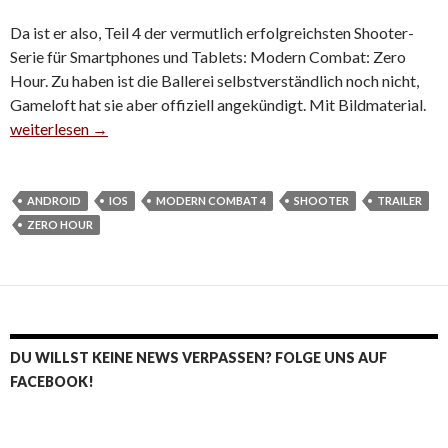
Da ist er also, Teil 4 der vermutlich erfolgreichsten Shooter-
Serie für Smartphones und Tablets: Modern Combat: Zero
Hour. Zu haben ist die Ballerei selbstverständlich noch nicht,
Gameloft hat sie aber offiziell angekündigt. Mit Bildmaterial.
Gameloft zeigt erste Spielszenen von Modern Combat: Zero Ho
weiterlesen
→
ANDROID
IOS
MODERN COMBAT 4
SHOOTER
TRAILER
ZERO HOUR
DU WILLST KEINE NEWS VERPASSEN? FOLGE UNS AUF
FACEBOOK!