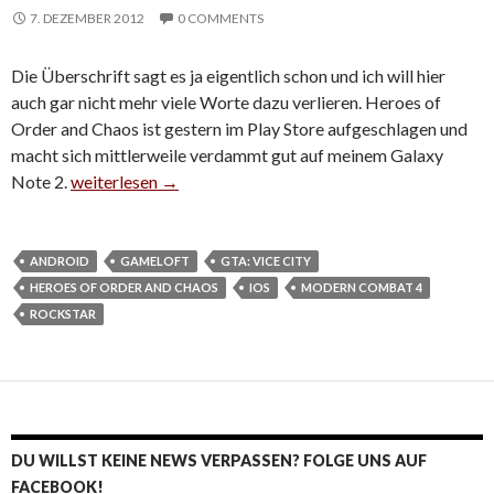
7. DEZEMBER 2012
0 COMMENTS
Die Überschrift sagt es ja eigentlich schon und ich will hier
auch gar nicht mehr viele Worte dazu verlieren. Heroes of
Order and Chaos ist gestern im Play Store aufgeschlagen und
macht sich mittlerweile verdammt gut auf meinem Galaxy
Note 2.
Heroes of Order and Chaos auf Android, Modern Combat
weiterlesen
→
ANDROID
GAMELOFT
GTA: VICE CITY
HEROES OF ORDER AND CHAOS
IOS
MODERN COMBAT 4
ROCKSTAR
DU WILLST KEINE NEWS VERPASSEN? FOLGE UNS AUF
FACEBOOK!