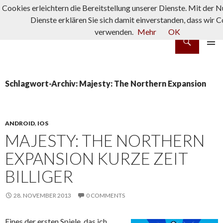
Cookies erleichtern die Bereitstellung unserer Dienste. Mit der 
Dienste erklären Sie sich damit einverstanden, dass wir 
verwenden.
Mehr
OK
Suchen
rpg-fanatics
ZUM INHALT SPRINGEN
PRIMÄR
MENÜ
Schlagwort-Archiv: Majesty: The Northern Expansion
ANDROID
,
IOS
MAJESTY: THE NORTHERN
EXPANSION KURZE ZEIT
BILLIGER
28. NOVEMBER 2013
0 COMMENTS
Eines der ersten Spiele, das ich