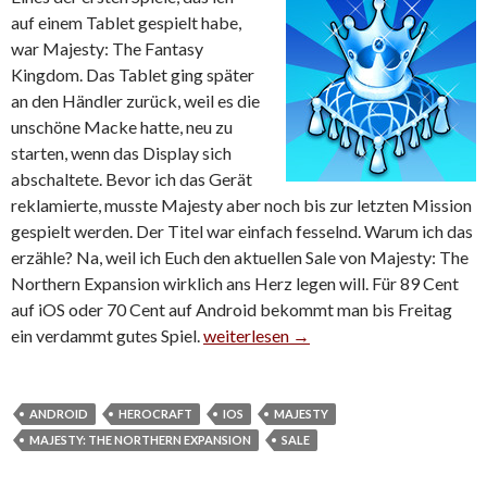
auf einem Tablet gespielt habe,
war Majesty: The Fantasy
Kingdom. Das Tablet ging später
an den Händler zurück, weil es die
unschöne Macke hatte, neu zu
starten, wenn das Display sich
abschaltete. Bevor ich das Gerät
reklamierte, musste Majesty aber noch bis zur letzten Mission
gespielt werden. Der Titel war einfach fesselnd. Warum ich das
erzähle? Na, weil ich Euch den aktuellen Sale von Majesty: The
Northern Expansion wirklich ans Herz legen will. Für 89 Cent
auf iOS oder 70 Cent auf Android bekommt man bis Freitag
ein verdammt gutes Spiel.
Majesty: The Northern Expansion kurze
weiterlesen
→
ANDROID
HEROCRAFT
IOS
MAJESTY
MAJESTY: THE NORTHERN EXPANSION
SALE