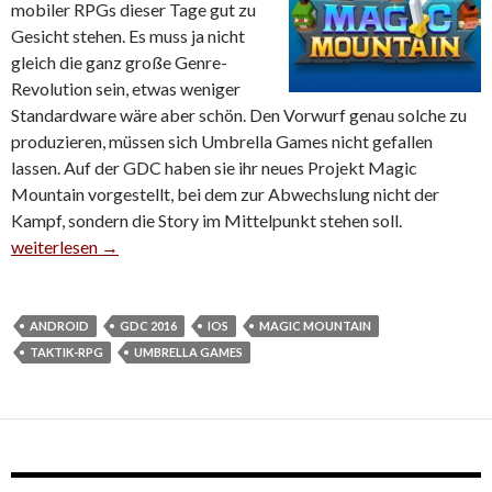
mobiler RPGs dieser Tage gut zu
Gesicht stehen. Es muss ja nicht
gleich die ganz große Genre-
Revolution sein, etwas weniger
Standardware wäre aber schön. Den Vorwurf genau solche zu
produzieren, müssen sich Umbrella Games nicht gefallen
lassen. Auf der GDC haben sie ihr neues Projekt Magic
Mountain vorgestellt, bei dem zur Abwechslung nicht der
Kampf, sondern die Story im Mittelpunkt stehen soll.
Magic Mountain stellt Story über Action
weiterlesen
→
ANDROID
GDC 2016
IOS
MAGIC MOUNTAIN
TAKTIK-RPG
UMBRELLA GAMES