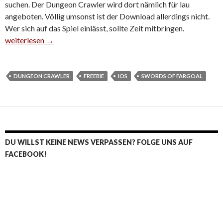
suchen. Der Dungeon Crawler wird dort nämlich für lau
angeboten. Völlig umsonst ist der Download allerdings nicht.
Wer sich auf das Spiel einlässt, sollte Zeit mitbringen.
iOS-Freebie: Swords of Fargoal für lau
weiterlesen
→
DUNGEON CRAWLER
FREEBIE
IOS
SWORDS OF FARGOAL
DU WILLST KEINE NEWS VERPASSEN? FOLGE UNS AUF
FACEBOOK!