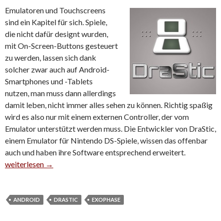
Emulatoren und Touchscreens
sind ein Kapitel für sich. Spiele,
die nicht dafür designt wurden,
mit On-Screen-Buttons gesteuert
zu werden, lassen sich dank
solcher zwar auch auf Android-
Smartphones und -Tablets
nutzen, man muss dann allerdings
damit leben, nicht immer alles sehen zu können. Richtig spaßig
wird es also nur mit einem externen Controller, der vom
Emulator unterstützt werden muss. Die Entwickler von DraStic,
einem Emulator für Nintendo DS-Spiele, wissen das offenbar
auch und haben ihre Software entsprechend erweitert.
DS-Emulator DraStic erhält Controller-Update
weiterlesen
→
ANDROID
DRASTIC
EXOPHASE