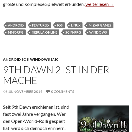
große und komplexe Spielwelt erkunden.
Nebula Online – SciF
weiterlesen
→
ANDROID
FEATURED
IOS
LINUX
MIZAR GAMES
MMORPG
NEBULA ONLINE
SCIFI-RPG
WINDOWS
ANDROID
,
IOS
,
WINDOWS 8/10
9TH DAWN 2 IST IN DER
MACHE
18. NOVEMBER 2014
0 COMMENTS
Seit 9th Dawn erschienen ist, sind
fast zwei Jahre vergangen. Wer
den Open-World-Rolli gespielt
hat, wird sich dennoch erinnern.