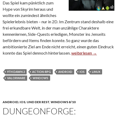
Das Spiel kam pünktlich zum
Hype von Skyrim heraus und
wollte ein zumindest ähnliches
Spielerlebnis bieten – nur in 2D. Im Zentrum stand deshalb eine
frei erkundbare Welt, in der man unzählige Charaktere
kennenlernen, Side-Quests erledigen, Monster ins Jenseits
befördern und Items finden konnte. So ganz wurde das
ambitionierte Ziel am Ende nicht erreicht, einen guten Eindruck
konnte das Spiel dennoch hinterlassen.
9th Dawn 2 ist in der Ma
weiterlesen
→
9TH DAWN 2
ACTION-RPG
ANDROID
IOS
LINUX
VALORWARE
WINDOWS
ANDROID
,
IOS
,
UND DER REST
,
WINDOWS 8/10
DUNGEONFORGE: