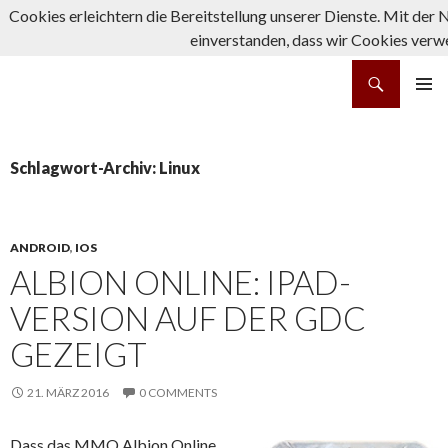
Cookies erleichtern die Bereitstellung unserer Dienste. Mit der 
einverstanden, dass wir Cookies verw
Suchen
rpg-fanatics
ZUM INHALT SPRINGEN
PRIMÄR
MENÜ
Schlagwort-Archiv: Linux
ANDROID
,
IOS
ALBION ONLINE: IPAD-
VERSION AUF DER GDC
GEZEIGT
21. MÄRZ 2016
0 COMMENTS
Dass das MMO Albion Online