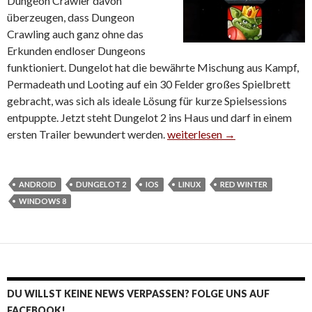
Dungeon Crawler davon
überzeugen, dass Dungeon
Crawling auch ganz ohne das
Erkunden endloser Dungeons
funktioniert. Dungelot hat die bewährte Mischung aus Kampf,
Permadeath und Looting auf ein 30 Felder großes Spielbrett
gebracht, was sich als ideale Lösung für kurze Spielsessions
entpuppte. Jetzt steht Dungelot 2 ins Haus und darf in einem
ersten Trailer bewundert werden.
Dungelot 2 kommt mit großen 
weiterlesen
→
ANDROID
DUNGELOT 2
IOS
LINUX
RED WINTER
WINDOWS 8
DU WILLST KEINE NEWS VERPASSEN? FOLGE UNS AUF
FACEBOOK!