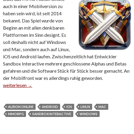
auch in einer Mobilversion zu
haben sein wird, ist seit 2014
bekannt. Das Spiel wurde von
Beginn an mit allen denkbaren
Plattformen im Sinn designt. Es
soll deshalb nicht auf Windows
und Mac, sondern auch auf Linux,
iOS und Android laufen. Zwischenzeitlich hat Entwickler
Sandbox Interactive mehrere geschlossene Alphas und Betas
gefahren und die Software Stück für Stück besser gemacht. An
der Mobilfront war es allerdings ruhig geworden.
Albion Online: iPad-Version auf der GDC gezeigt
weiterlesen
→
ALBION ONLINE
ANDROID
IOS
LINUX
MAC
MMORPG
SANDBOX INTERACTIVE
WINDOWS