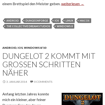
einem Brettspiel den Meister geben.
Dungeonforge: Ambitionier
weiterlesen
→
ANDROID
DUNGEONFORGE
IOS
LINUX
MACOS
THE COLLECTIVE DREAM STUDIOS
WINDOWS 8
ANDROID
,
IOS
,
WINDOWS 8/10
DUNGELOT 2 KOMMT MIT
GROSSEN SCHRITTEN N
ÄHER
3. JANUAR 2014
0 COMMENTS
Anfang letzten Jahres konnte
mich ein kleiner, aber feiner