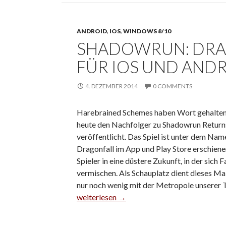
ANDROID
,
IOS
,
WINDOWS 8/10
SHADOWRUN: DRA
FÜR IOS UND AND
4. DEZEMBER 2014
0 COMMENTS
Harebrained Schemes haben Wort gehalte
heute den Nachfolger zu Shadowrun Returns
veröffentlicht. Das Spiel ist unter dem Na
Dragonfall im App und Play Store erschiene
Spieler in eine düstere Zukunft, in der sic
vermischen. Als Schauplatz dient dieses Mal
nur noch wenig mit der Metropole unserer 
Shadowrun: Dragonfall jetzt auch für iOS u
weiterlesen
→