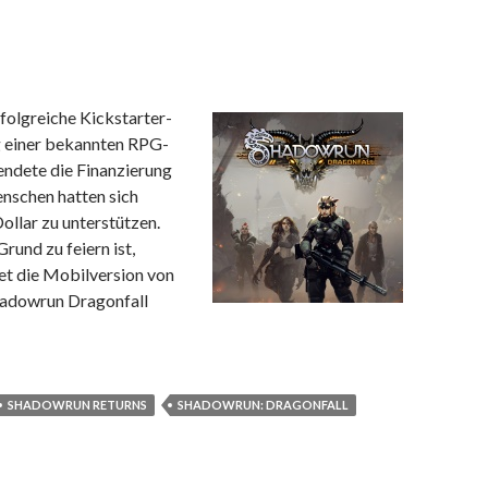
erfolgreiche Kickstarter-
 einer bekannten RPG-
ndete die Finanzierung
nschen hatten sich
ollar zu unterstützen.
rund zu feiern ist,
et die Mobilversion von
hadowrun Dragonfall
s und Shadowrun Dragonfall im Preis reduziert
SHADOWRUN RETURNS
SHADOWRUN: DRAGONFALL