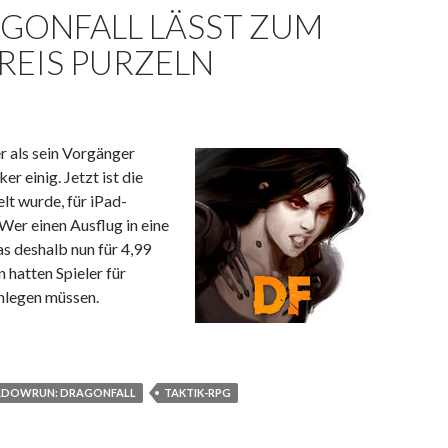
GONFALL LÄSST ZUM
REIS PURZELN
r als sein Vorgänger
er einig. Jetzt ist die
lt wurde, für iPad-
Wer einen Ausflug in eine
as deshalb nun für 4,99
 hatten Spieler für
nlegen müssen.
 den Preis purzeln
ADOWRUN: DRAGONFALL
TAKTIK-RPG