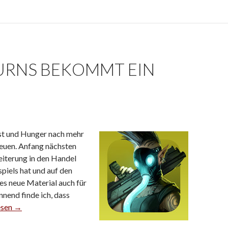
RNS BEKOMMT EIN
st und Hunger nach mehr
reuen. Anfang nächsten
iterung in den Handel
piels hat und auf den
es neue Material auch für
nend finde ich, dass
un Returns bekommt ein saftiges Addon
esen
→