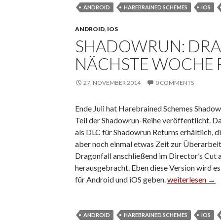
ANDROID
HAREBRAINED SCHEMES
IOS
ANDROID
,
IOS
SHADOWRUN: DR
NÄCHSTE WOCHE F
27. NOVEMBER 2014
0 COMMENTS
Ende Juli hat Harebrained Schemes Shadowr
Teil der Shadowrun-Reihe veröffentlicht. D
als DLC für Shadowrun Returns erhältlich, d
aber noch einmal etwas Zeit zur Überarbe
Dragonfall anschließend im Director’s Cut a
herausgebracht. Eben diese Version wird e
für Android und iOS geben.
Shadowrun: Dra
weiterlesen
→
ANDROID
HAREBRAINED SCHEMES
IOS