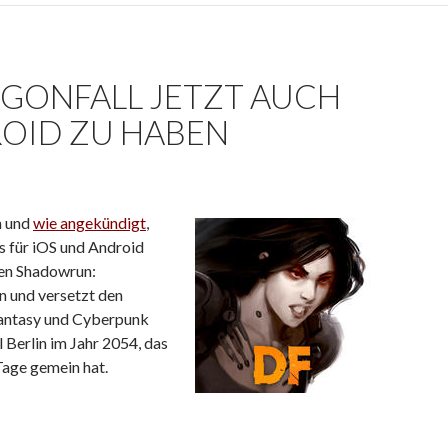
GONFALL JETZT AUCH
ROID ZU HABEN
n und
wie angekündigt
,
 für iOS und Android
men Shadowrun:
n und versetzt den
h Fantasy und Cyberpunk
 Berlin im Jahr 2054, das
Tage gemein hat.
nd Android zu haben