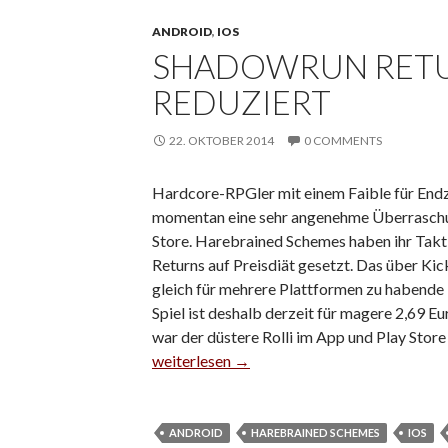
ANDROID
,
IOS
SHADOWRUN RETUR
REDUZIERT
22. OKTOBER 2014
0 COMMENTS
Hardcore-RPGler mit einem Faible für Endz
momentan eine sehr angenehme Überraschu
Store. Harebrained Schemes haben ihr Ta
Returns auf Preisdiät gesetzt. Das über Kic
gleich für mehrere Plattformen zu habende 
Spiel ist deshalb derzeit für magere 2,69 Eu
war der düstere Rolli im App und Play Store 
Shadowrun Returns kräftig im Preis reduzie
weiterlesen
→
ANDROID
HAREBRAINED SCHEMES
IOS