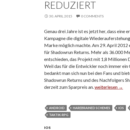
REDUZIERT
30. APRIL 2015
0 COMMENTS
Genau drei Jahre ist es jetzt her, dass eine 
Kampagne die digitale Wiederauferstehung
Marke möglich machte. Am 29. April 2012 e
für Shadowrun Returns. Mehr als 36.000 Me
entschieden, das Projekt mit 1,8 Millionen D
Weil das für die Entwickler noch immer ein G
bedankt man sich nun bei den Fans und biet
Shadowrun Returns und des Nachfolgers S
derzeit zum Sparpreis an.
Shadowrun Return
weiterlesen
→
ANDROID
HAREBRAINED SCHEMES
IOS
TAKTIK-RPG
IOS