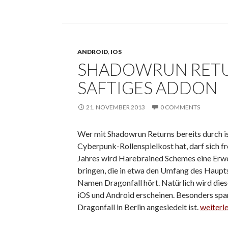
ANDROID
,
IOS
SHADOWRUN RETU
SAFTIGES ADDON
21. NOVEMBER 2013
0 COMMENTS
Wer mit Shadowrun Returns bereits durch i
Cyberpunk-Rollenspielkost hat, darf sich f
Jahres wird Harebrained Schemes eine Erwe
bringen, die in etwa den Umfang des Haupts
Namen Dragonfall hört. Natürlich wird dies
iOS und Android erscheinen. Besonders span
Dragonfall in Berlin angesiedelt ist.
Shadowr
weiterl