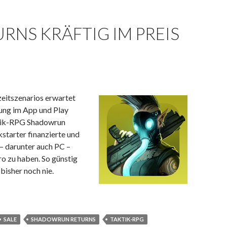
NS KRÄFTIG IM PREIS
eitszenarios erwartet
ng im App und Play
ktik-RPG Shadowrun
kstarter finanzierte und
– darunter auch PC –
ro zu haben. So günstig
bisher noch nie.
rt
SALE
SHADOWRUN RETURNS
TAKTIK-RPG