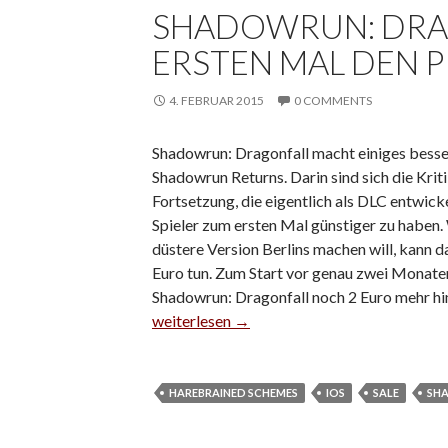
SHADOWRUN: DRA
ERSTEN MAL DEN P
4. FEBRUAR 2015
0 COMMENTS
Shadowrun: Dragonfall macht einiges besse
Shadowrun Returns. Darin sind sich die Kritik
Fortsetzung, die eigentlich als DLC entwicke
Spieler zum ersten Mal günstiger zu haben. 
düstere Version Berlins machen will, kann d
Euro tun. Zum Start vor genau zwei Monaten
Shadowrun: Dragonfall noch 2 Euro mehr hi
Shadowrun: Dragonfall lässt zum ersten Mal
weiterlesen
→
HAREBRAINED SCHEMES
IOS
SALE
SH