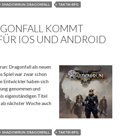
SHADOWRUN: DRAGONFALL
TAKTIK-RPG
AGONFALL KOMMT
ÜR IOS UND ANDROID
un: Dragonfall als neuen
as Spiel war zwar schon
ie Entwickler haben sich
itung genommen und
ls eigenständigen Titel
s ab nächster Woche auch
gonfall kommt nächste Woche für iOS und Android
SHADOWRUN: DRAGONFALL
TAKTIK-RPG