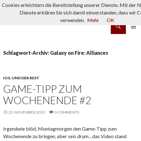
Cookies erleichtern die Bereitstellung unserer Dienste. Mit der 
Dienste erklären Sie sich damit einverstanden, dass wir 
verwenden.
Mehr
OK
Suchen
rpg-fanatics
ZUM INHALT SPRINGEN
PRIMÄR
MENÜ
Schlagwort-Archiv: Galaxy on Fire: Alliances
IOS
,
UND DER REST
GAME-TIPP ZUM
WOCHENENDE #2
25. NOVEMBER 2013
0 COMMENTS
Irgendwie blöd, Montagmorgen den Game-Tipp zum
Wochenende zu bringen, aber seis drum…das Video stand