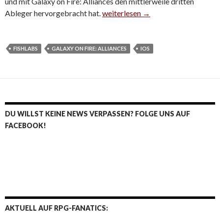
und mit Galaxy on Fire: Alliances den mittlerweile dritten
Ableger hervorgebracht hat.
Galaxy on Fire: Alliances in Deutsc
weiterlesen
→
FISHLABS
GALAXY ON FIRE: ALLIANCES
IOS
DU WILLST KEINE NEWS VERPASSEN? FOLGE UNS AUF
FACEBOOK!
AKTUELL AUF RPG-FANATICS: