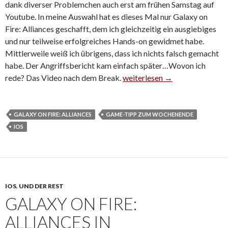
dank diverser Problemchen auch erst am frühen Samstag auf
Youtube. In meine Auswahl hat es dieses Mal nur Galaxy on
Fire: Alliances geschafft, dem ich gleichzeitig ein ausgiebiges
und nur teilweise erfolgreiches Hands-on gewidmet habe.
Mittlerweile weiß ich übrigens, dass ich nichts falsch gemacht
habe. Der Angriffsbericht kam einfach später…Wovon ich
rede? Das Video nach dem Break.
Game-Tipp zum Wochenende
weiterlesen
→
GALAXY ON FIRE: ALLIANCES
GAME-TIPP ZUM WOCHENENDE
IOS
IOS
,
UND DER REST
GALAXY ON FIRE:
ALLIANCES IN