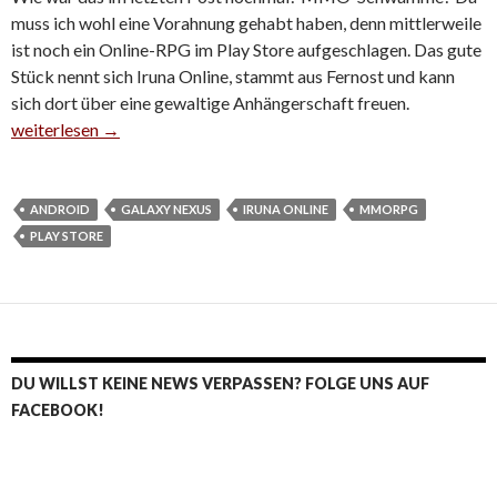
muss ich wohl eine Vorahnung gehabt haben, denn mittlerweile
ist noch ein Online-RPG im Play Store aufgeschlagen. Das gute
Stück nennt sich Iruna Online, stammt aus Fernost und kann
sich dort über eine gewaltige Anhängerschaft freuen.
Iruna Online: Japan-Rolli im Play Store aufgeschlagen
weiterlesen
→
ANDROID
GALAXY NEXUS
IRUNA ONLINE
MMORPG
PLAY STORE
DU WILLST KEINE NEWS VERPASSEN? FOLGE UNS AUF
FACEBOOK!