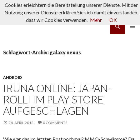
Cookies erleichtern die Bereitstellung unserer Dienste. Mit der
Nutzung unserer Dienste erklären Sie sich damit einverstanden,
dass wir Cookies verwenden.
Mehr
OK
Suchen
rpg-fanatics
ZUM INHALT SPRINGEN
PRIMÄR
MENÜ
Schlagwort-Archiv: galaxy nexus
ANDROID
IRUNA ONLINE: JAPAN-
ROLLI IM PLAY STORE
AUFGESCHLAGEN
24. APRIL 2012
0 COMMENTS
Wie war das im letzten Post nochmal? MMO-Schwämme? Da