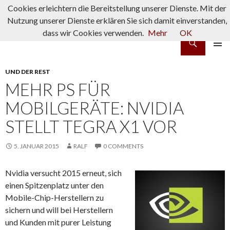
Cookies erleichtern die Bereitstellung unserer Dienste. Mit der
Nutzung unserer Dienste erklären Sie sich damit einverstanden,
dass wir Cookies verwenden.
Mehr
OK
Suchen
rpg-fanatics
ZUM INHALT SPRINGEN
PRIMÄR
MENÜ
UND DER REST
MEHR PS FÜR
MOBILGERÄTE: NVIDIA
STELLT TEGRA X1 VOR
5. JANUAR 2015
RALF
0 COMMENTS
Nvidia versucht 2015 erneut, sich
einen Spitzenplatz unter den
Mobile-Chip-Herstellern zu
sichern und will bei Herstellern
und Kunden mit purer Leistung