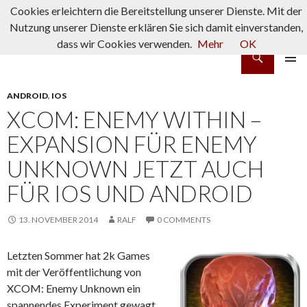
Cookies erleichtern die Bereitstellung unserer Dienste. Mit der
Nutzung unserer Dienste erklären Sie sich damit einverstanden,
dass wir Cookies verwenden.
Mehr
OK
Suchen
rpg-fanatics
ZUM INHALT SPRINGEN
PRIMÄR
MENÜ
ANDROID
,
IOS
XCOM: ENEMY WITHIN –
EXPANSION FÜR ENEMY
UNKNOWN JETZT AUCH
FÜR IOS UND ANDROID
13. NOVEMBER 2014
RALF
0 COMMENTS
Letzten Sommer hat 2k Games
mit der Veröffentlichung von
XCOM: Enemy Unknown ein
spannendes Experiment gewagt.